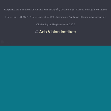
Responsable Sanitario: Dr. Alberto Haber Olguín, Oftalmólogo, Cornea y cirugía Refractiva
| Ced. Prof. 3369776 / Ced. Esp. 5357159 Universidad Anáhuac | Consejo Mexicano de
Oftalmología, Registro Núm. 2155
©
Aris Vision Institute