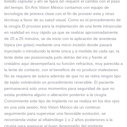
bolsillo capsular y ahí se fijará sin requerir el cambio con el paso
del tiempo. En Aris Vision México contamos con equipo de
tecnología de primera clase con el fin de proveer esta y otras
técnicas a favor de su salud visual. Como es el procedimiento de
la cirugía El proceso para la implantación de una lente intraocular
en realidad es muy rápido ya que se realizar aproximadamente
de 20 a 25 minutos, se da inicio con la aplicación de anestesia
tópica (en gotas) mediante una micro incisión donde pasará
inyectado o introducido la lente única y a medida de cada ojo; la
lente debe ser posicionada justo detrás del iris y frente al
cristalino aquí desempeñará su función refractiva, muy parecida a
la lente de contacto, con el beneficio de no producir malestares.
No se requiere de sutura además de que no se retira ningún tipo
de tejido volviéndolo un procedimiento reversible. El paciente
permanecerá solo unos momentos para seguridad de que no
exista problema alguno o alteración posterior a la cirugía.
Comúnmente este tipo de implante no se realiza en los dos ojos
en una sola sesión, Aris Vision México da un continuo
seguimiento para supervisar una favorable evolución, se
recomienda visitar al oftalmólogo 1 o 2 años posteriores a la
cirugía para asegurar el buen desempeño del implante