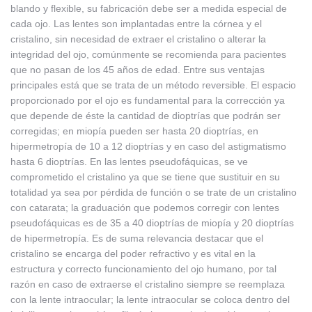
blando y flexible, su fabricación debe ser a medida especial de
cada ojo. Las lentes son implantadas entre la córnea y el
cristalino, sin necesidad de extraer el cristalino o alterar la
integridad del ojo, comúnmente se recomienda para pacientes
que no pasan de los 45 años de edad. Entre sus ventajas
principales está que se trata de un método reversible. El espacio
proporcionado por el ojo es fundamental para la corrección ya
que depende de éste la cantidad de dioptrías que podrán ser
corregidas; en miopía pueden ser hasta 20 dioptrías, en
hipermetropía de 10 a 12 dioptrías y en caso del astigmatismo
hasta 6 dioptrías. En las lentes pseudofáquicas, se ve
comprometido el cristalino ya que se tiene que sustituir en su
totalidad ya sea por pérdida de función o se trate de un cristalino
con catarata; la graduación que podemos corregir con lentes
pseudofáquicas es de 35 a 40 dioptrías de miopía y 20 dioptrías
de hipermetropía. Es de suma relevancia destacar que el
cristalino se encarga del poder refractivo y es vital en la
estructura y correcto funcionamiento del ojo humano, por tal
razón en caso de extraerse el cristalino siempre se reemplaza
con la lente intraocular; la lente intraocular se coloca dentro del