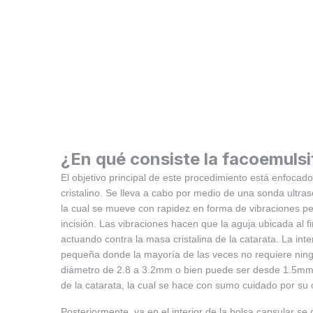
¿En qué consiste la facoemulsi
El objetivo principal de este procedimiento está enfocado
cristalino. Se lleva a cabo por medio de una sonda ultra
la cual se mueve con rapidez en forma de vibraciones p
incisión. Las vibraciones hacen que la aguja ubicada al 
actuando contra la masa cristalina de la catarata. La inte
pequeña donde la mayoría de las veces no requiere ningú
diámetro de 2.8 a 3.2mm o bien puede ser desde 1.5mm 
de la catarata, la cual se hace con sumo cuidado por su c
Posteriormente, ya en el interior de la bolsa capsular se