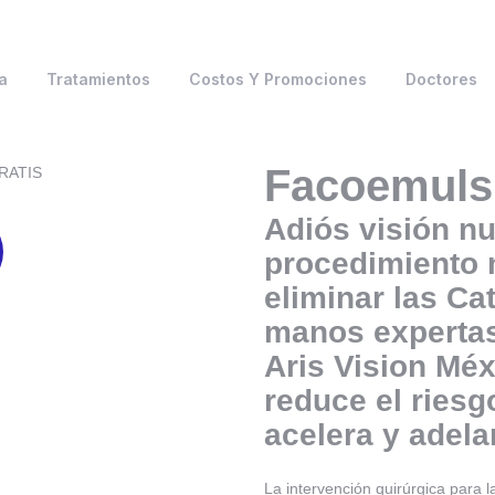
a
Tratamientos
Costos Y Promociones
Doctores
Facoemulsi
GRATIS
Adiós visión nu
procedimiento
eliminar las Ca
manos expertas
Aris Vision Méx
reduce el ries
acelera y adelan
La intervención quirúrgica para 