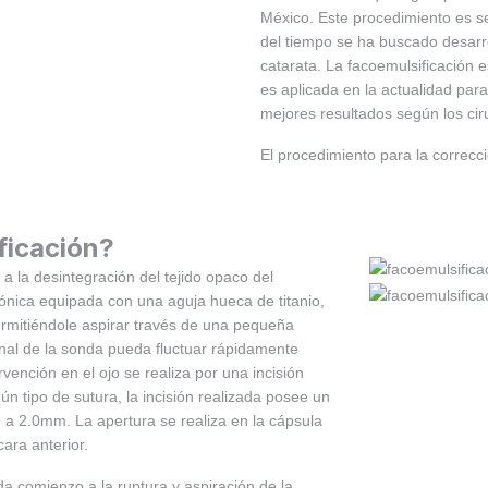
México. Este procedimiento es se
del tiempo se ha buscado desarro
catarata. La facoemulsificación
es aplicada en la actualidad para
mejores resultados según los cir
El procedimiento para la correcci
ficación?
 a la desintegración del tejido opaco del
sónica equipada con una aguja hueca de titanio,
ermitiéndole aspirar través de una pequeña
final de la sonda pueda fluctuar rápidamente
rvención en el ojo se realiza por una incisión
n tipo de sutura, la incisión realizada posee un
a 2.0mm. La apertura se realiza en la cápsula
ara anterior.
 da comienzo a la ruptura y aspiración de la