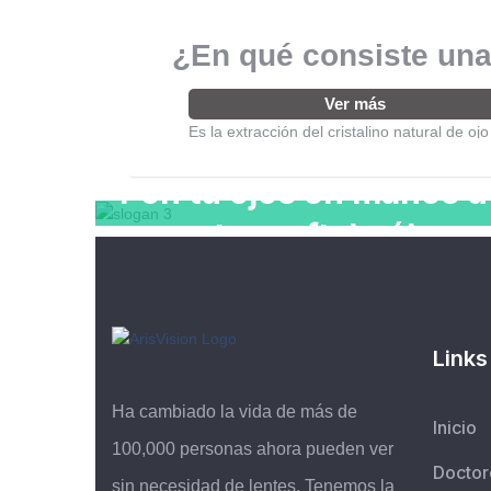
¿En qué consiste una
Ver más
Es la extracción del cristalino natural de o
Pon tu ojos en manos d
nuestros oftalmólogo
Links
Ha cambiado la vida de más de
Inicio
100,000 personas ahora pueden ver
Doctor