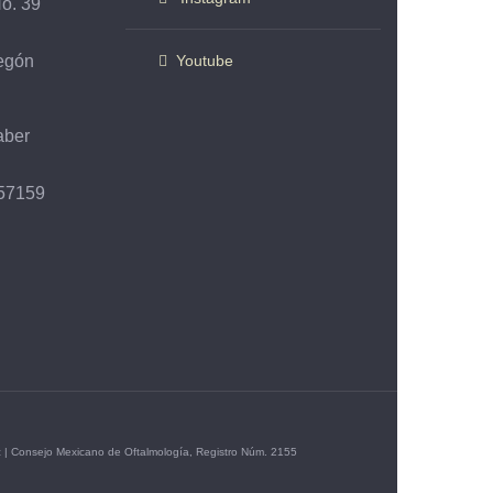
Instagram
No. 39
egón
Youtube
aber
357159
c | Consejo Mexicano de Oftalmología, Registro Núm. 2155