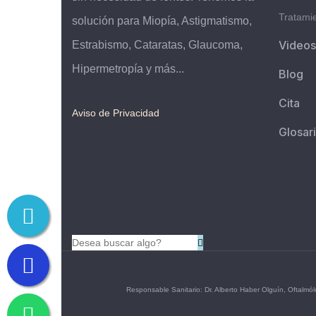
sin necesidad de lentes. Tenemos la
Tratami
solución para Miopía, Astigmatismo,
Videos
Estrabismo, Cataratas, Glaucoma,
Hipermetropía y más...
Blog
Cita
Aviso de Privacidad
Glosar
Responsable Sanitario: Dr. Alberto Haber Olguín, Oftalm