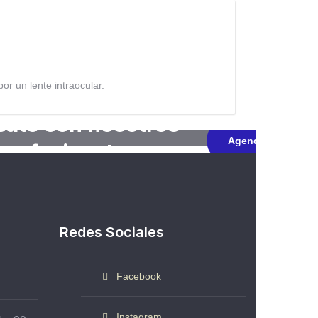
or un lente intraocular.
ate con nosotros
Agenda HOY
profesionales cerca de tí
Redes Sociales
Facebook