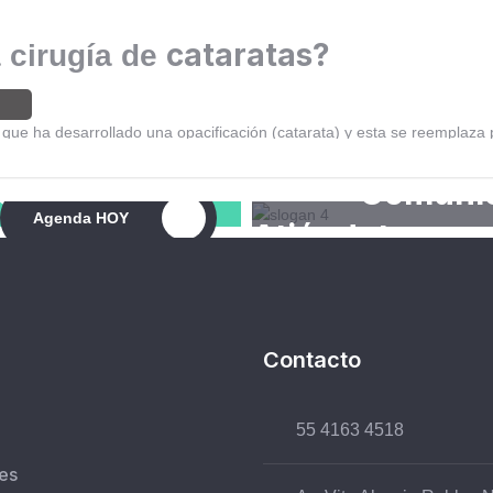
cataratas?
 cirugía de
jo que ha desarrollado una opacificación (catarata) y esta se reemplaza p
e
Comuníc
Agenda HOY
s
Atiéndete con 
Contacto
55 4163 4518
es