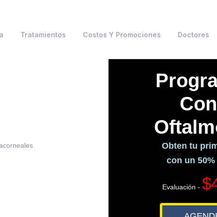
a
Tratamientos
Costos Y Promociones
Doctores
C
O
Gracias 
Vamos Vi
excele
Cirugía