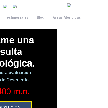
Testimoniales
Blog
Areas Atendidas
ostos Cirugías
ftalmológicas.
a nuestra alianza con la fundación
endo podemos ofrecer cirugías de
nte calidad a los mejores precios
disponibles.
$14,500
 Catarata -
m.n. por ojo.