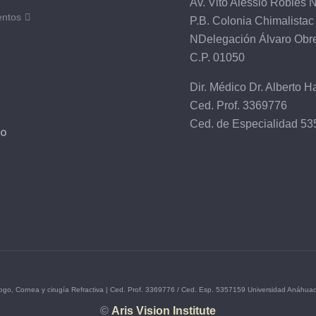
Av. Vito Alessio Robles 
entos
P.B. Colonia Chimalistac
NDelegación Álvaro Obr
C.P. 01050
Dir. Médico Dr. Alberto H
Ced. Prof. 3369776
Ced. de Especialidad 5
io
ólogo, Cornea y cirugía Refractiva | Ced. Prof. 3369776 / Ced. Esp. 5357159 Universidad Anáhua